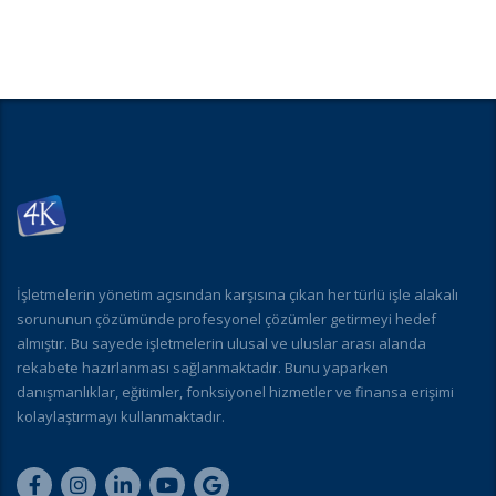
İşletmelerin yönetim açısından karşısına çıkan her türlü işle alakalı
sorununun çözümünde profesyonel çözümler getirmeyi hedef
almıştır. Bu sayede işletmelerin ulusal ve uluslar arası alanda
rekabete hazırlanması sağlanmaktadır. Bunu yaparken
danışmanlıklar, eğitimler, fonksiyonel hizmetler ve finansa erişimi
kolaylaştırmayı kullanmaktadır.