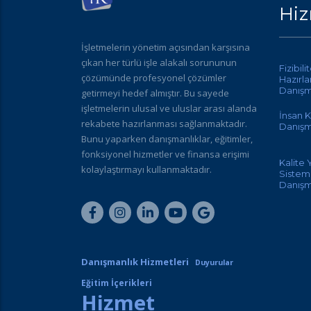
Hiz
İşletmelerin yönetim açısından karşısına
çıkan her türlü işle alakalı sorununun
Fizibili
çözümünde profesyonel çözümler
Hazırl
Danışm
getirmeyi hedef almıştır. Bu sayede
işletmelerin ulusal ve uluslar arası alanda
İnsan K
rekabete hazırlanması sağlanmaktadır.
Danışm
Bunu yaparken danışmanlıklar, eğitimler,
fonksiyonel hizmetler ve finansa erişimi
Kalite
kolaylaştırmayı kullanmaktadır.
Sisteml
Danışm
Danışmanlık Hizmetleri
Duyurular
Eğitim İçerikleri
Hizmet