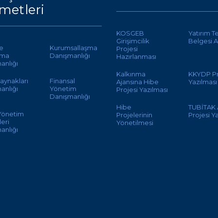
metleri
KOSGEB
Yatırım T
Girişimcilik
Belgesi A
te
Kurumsallaşma
Projesi
ama
Danışmanlığı
Hazırlanması
anlığı
Kalkınma
KKYDP Pr
aynakları
Finansal
Ajansına Hibe
Yazılması
anlığı
Yönetim
Projesi Yazılması
Danışmanlığı
Hibe
TUBİTAK
 Yönetim
Projelerinin
Projesi Y
eri
Yönetilmesi
anlığı