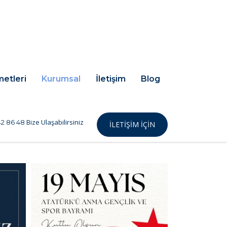
metleri
Kurumsal
İletişim
Blog
Bize Ulaşabilirsiniz
2 86 48
İLETIŞIM IÇIN