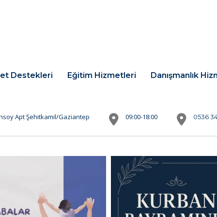
et Destekleri
Eğitim Hizmetleri
Danışmanlık Hiz
nsoy Apt Şehitkamil/Gaziantep
09:00-18:00
0536 34