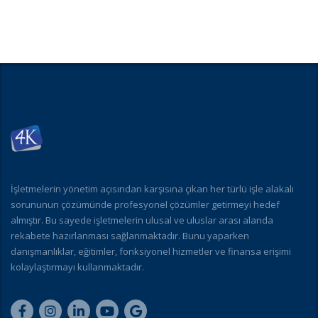
İşletmelerin yönetim açısından karşısına çıkan her türlü işle alakalı
sorununun çözümünde profesyonel çözümler getirmeyi hedef
almıştır. Bu sayede işletmelerin ulusal ve uluslar arası alanda
rekabete hazırlanması sağlanmaktadır. Bunu yaparken
danışmanlıklar, eğitimler, fonksiyonel hizmetler ve finansa erişimi
kolaylaştırmayı kullanmaktadır.