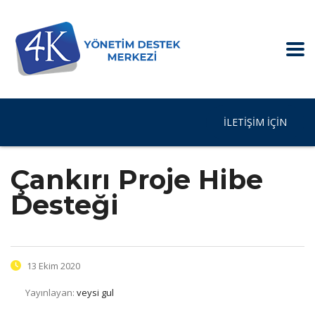
İLETIŞIM IÇIN
Çankırı Proje Hibe
Desteği
13 Ekim 2020
Yayınlayan:
veysi gul