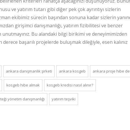
elirlenen kriterleri rahatça aşacağınızı düşünüyoruz. Bunu
onusu ve yatırım tutarı gibi diğer pek çok ayrıntıyı sizlerin
man ekibimiz sürecin başından sonuna kadar sizlerin yanın
ızdan girişimci danışmanlığı, yatırım fizibilitesi ve benzer
n unutmayınız. Bu alandaki bilgi birikimi ve deneyimimizden
 derece başarılı projelerde buluşmak dileğiyle, esen kalınız
ankara danışmanlık şirketi
ankara kosgeb
ankara proje hibe de
kosgeb hibe almak
kosgeb kredisi nasıl alınır?
steği yönetim danışmanlığı
yatırım teşviki