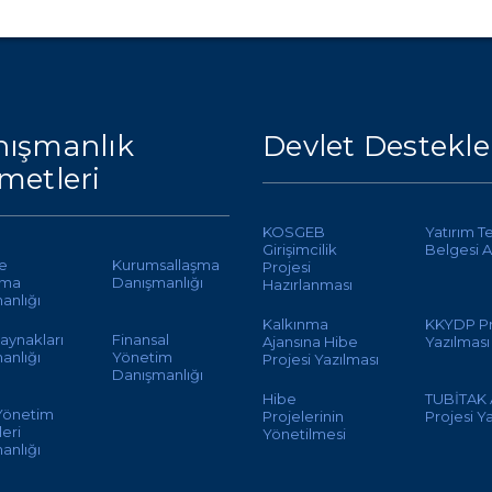
ışmanlık
Devlet Destekle
metleri
KOSGEB
Yatırım T
Girişimcilik
Belgesi A
te
Kurumsallaşma
Projesi
ama
Danışmanlığı
Hazırlanması
anlığı
Kalkınma
KKYDP Pr
aynakları
Finansal
Ajansına Hibe
Yazılması
anlığı
Yönetim
Projesi Yazılması
Danışmanlığı
Hibe
TUBİTAK
 Yönetim
Projelerinin
Projesi Y
eri
Yönetilmesi
anlığı