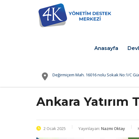
Anasayfa
Devl
Değirmiçem Mah. 16016 nolu Sokak No:1/C Gü
Ankara Yatırım T
2 Ocak 2025
Yayınlayan:
Nazmi Oktay