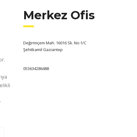
Merkez Ofis
Değirmiçem Mah. 16016 Sk. No:1/C
Şehitkamil Gaziantep
or.
053634286488
ıya
likli
r