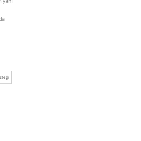
n yanı
da
steği