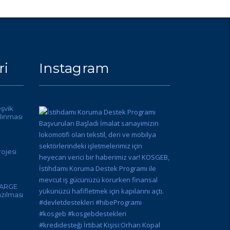
ri
Instagram
eşvik
lınması
ojesi
 ARGE
azılması