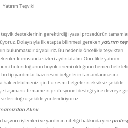
Yatırım Teşviki
in teşvik desteklerinin gerektirdiği yasal prosedürün tamaml
rüyoruz. Dolayısıyla ilk etapta bilinmesi gereken
yatırım teş
n bulunmasıdır diyebiliriz. Bu nedenle öncelikle teşvikten
enler konusunda sizleri aydınlatalım. Öncelikle yatırım
 önemi bulunduğunun büyük önemi olduğunu hemen belirteli
n bu tip yardımlar bazı resmi belgelerin tamamlanmasını
ki hak edebilmeniz için bu resmi belgelerin eksiksiz şekilde
işe taşımanız firmamızın profesyonel desteği yine devreye gi
izleri doğru şekilde yönlendiriyoruz.
rmamızdan Alınır
aşvuru işlemleri ve yardımın niteliği hakkında yine
profes