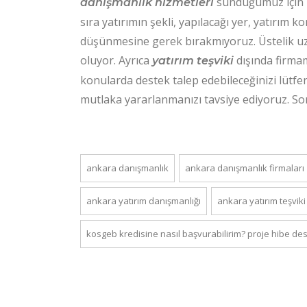
sunduğumuz için b
danışmanlık hizmetleri
sıra yatırımın şekli, yapılacağı yer, yatırım k
düşünmesine gerek bırakmıyoruz. Üstelik uz
oluyor. Ayrıca
dışında firmam
yatırım teşviki
konularda destek talep edebileceğinizi lütfe
mutlaka yararlanmanızı tavsiye ediyoruz. Son
ankara danışmanlık
ankara danışmanlık firmaları
ankara yatırım danışmanlığı
ankara yatırım teşviki
kosgeb kredisine nasıl başvurabilirim? proje hibe de