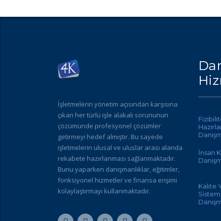
Dan
Hiz
İşletmelerin yönetim açısından karşısına
çıkan her türlü işle alakalı sorununun
Fizibili
çözümünde profesyonel çözümler
Hazırl
Danışm
getirmeyi hedef almıştır. Bu sayede
işletmelerin ulusal ve uluslar arası alanda
İnsan K
rekabete hazırlanması sağlanmaktadır.
Danışm
Bunu yaparken danışmanlıklar, eğitimler,
fonksiyonel hizmetler ve finansa erişimi
Kalite
kolaylaştırmayı kullanmaktadır.
Sisteml
Danışm