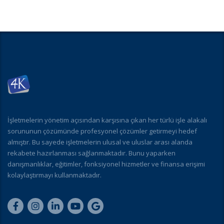
İşletmelerin yönetim açısından karşısına çıkan her türlü işle alakalı
sorununun çözümünde profesyonel çözümler getirmeyi hedef
almıştır. Bu sayede işletmelerin ulusal ve uluslar arası alanda
rekabete hazırlanması sağlanmaktadır. Bunu yaparken
danışmanlıklar, eğitimler, fonksiyonel hizmetler ve finansa erişimi
kolaylaştırmayı kullanmaktadır.