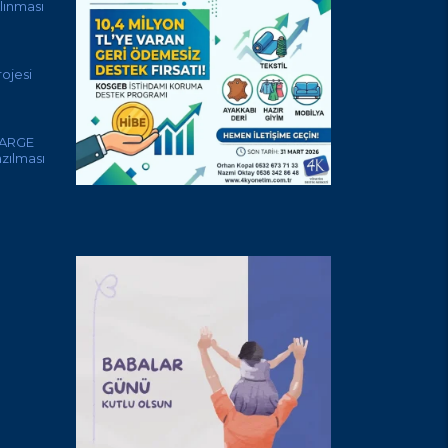
lınması
ojesi
 ARGE
azılması