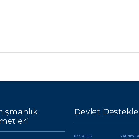
ışmanlık
Devlet Destekle
metleri
KOSGEB
Yatırım T