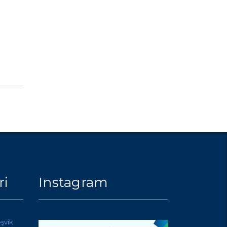
ri
Instagram
eşvik