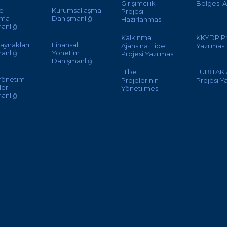
Girişimcilik
Belgesi A
te
Kurumsallaşma
Projesi
ama
Danışmanlığı
Hazırlanması
anlığı
Kalkınma
KKYDP Pr
aynakları
Finansal
Ajansına Hibe
Yazılması
anlığı
Yönetim
Projesi Yazılması
Danışmanlığı
Hibe
TUBİTAK
 Yönetim
Projelerinin
Projesi Y
eri
Yönetilmesi
anlığı