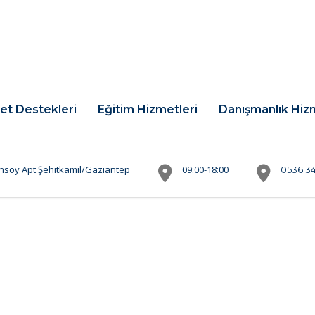
et Destekleri
Eğitim Hizmetleri
Danışmanlık Hiz
nsoy Apt Şehitkamil/Gaziantep
09:00-18:00
0536 34