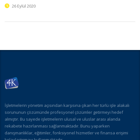
26 Eylül 2020
İşletmelerin yönetim açısından karşısına çıkan her türlü işle alakalı
sorununun çözümünde profesyonel çözümler getirmeyi hedef
almıştır. Bu sayede işletmelerin ulusal ve uluslar arası alanda
rekabete hazırlanması sağlanmaktadır. Bunu yaparken
danışmanlıklar, eğitimler, fonksiyonel hizmetler ve finansa erişimi
kolaylaştırmayı kullanmaktadır.