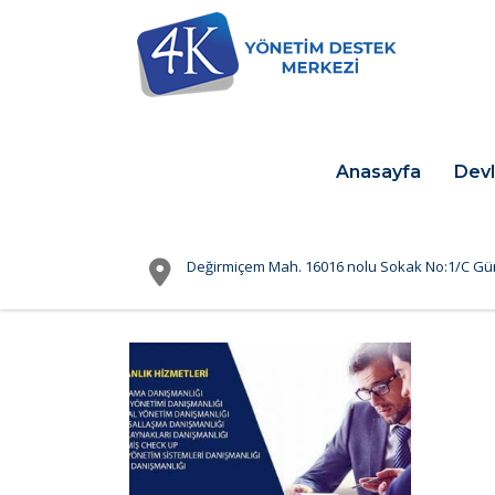
Anasayfa
Devl
Değirmiçem Mah. 16016 nolu Sokak No:1/C Gü