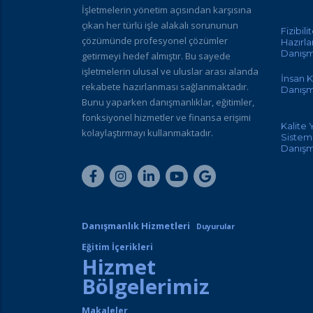
İşletmelerin yönetim açısından karşısına
çıkan her türlü işle alakalı sorununun
Fizibili
çözümünde profesyonel çözümler
Hazırl
Danışm
getirmeyi hedef almıştır. Bu sayede
işletmelerin ulusal ve uluslar arası alanda
İnsan K
rekabete hazırlanması sağlanmaktadır.
Danışm
Bunu yaparken danışmanlıklar, eğitimler,
fonksiyonel hizmetler ve finansa erişimi
Kalite
kolaylaştırmayı kullanmaktadır.
Sisteml
Danışm
Danışmanlık Hizmetleri
Duyurular
Eğitim İçerikleri
Hizmet
Bölgelerimiz
Makaleler