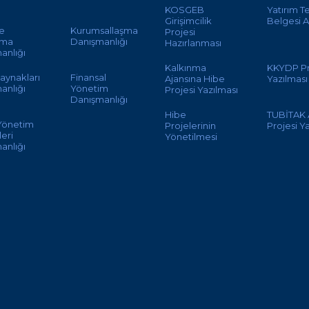
KOSGEB
Yatırım T
Girişimcilik
Belgesi A
te
Kurumsallaşma
Projesi
ama
Danışmanlığı
Hazırlanması
anlığı
Kalkınma
KKYDP Pr
aynakları
Finansal
Ajansına Hibe
Yazılması
anlığı
Yönetim
Projesi Yazılması
Danışmanlığı
Hibe
TUBİTAK
 Yönetim
Projelerinin
Projesi Y
eri
Yönetilmesi
anlığı