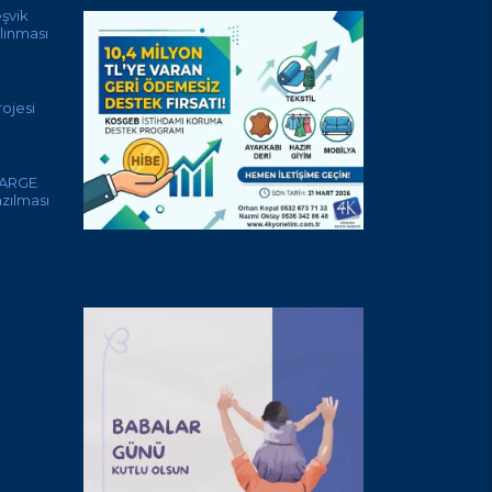
eşvik
lınması
ojesi
 ARGE
azılması