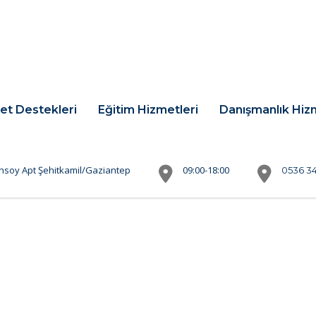
et Destekleri
Eğitim Hizmetleri
Danışmanlık Hiz
nsoy Apt Şehitkamil/Gaziantep
09:00-18:00
0536 34