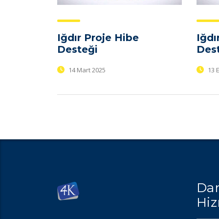
Iğdır Proje Hibe
Iğdı
Desteği
Des
14 Mart 2025
13 
Dan
Hiz