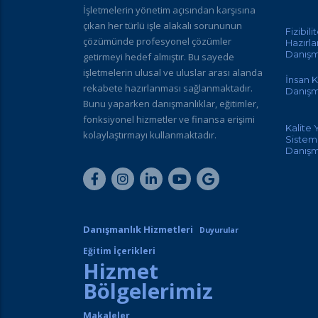
İşletmelerin yönetim açısından karşısına
çıkan her türlü işle alakalı sorununun
Fizibili
çözümünde profesyonel çözümler
Hazırl
Danışm
getirmeyi hedef almıştır. Bu sayede
işletmelerin ulusal ve uluslar arası alanda
İnsan K
rekabete hazırlanması sağlanmaktadır.
Danışm
Bunu yaparken danışmanlıklar, eğitimler,
fonksiyonel hizmetler ve finansa erişimi
Kalite
kolaylaştırmayı kullanmaktadır.
Sisteml
Danışm
Danışmanlık Hizmetleri
Duyurular
Eğitim İçerikleri
Hizmet
Bölgelerimiz
Makaleler