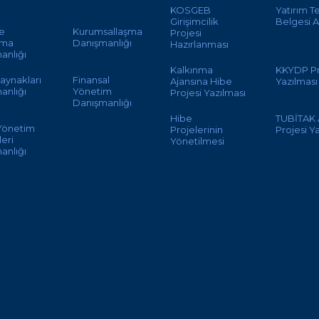
KOSGEB
Yatırım T
Girişimcilik
Belgesi A
te
Kurumsallaşma
Projesi
ama
Danışmanlığı
Hazırlanması
anlığı
Kalkınma
KKYDP Pr
aynakları
Finansal
Ajansına Hibe
Yazılması
anlığı
Yönetim
Projesi Yazılması
Danışmanlığı
Hibe
TUBİTAK
 Yönetim
Projelerinin
Projesi Y
eri
Yönetilmesi
anlığı