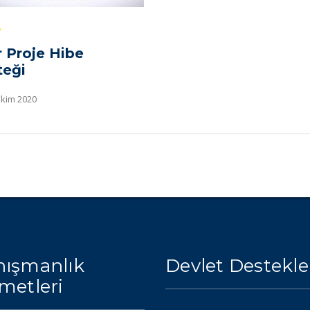
r Proje Hibe
teği
Ekim 2020
ışmanlık
Devlet Destekle
metleri