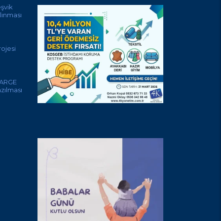
eşvik
lınması
ojesi
 ARGE
azılması