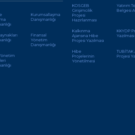
KOSGEB
Yatırım T
Girişimcilik
Belgesi A
te
Kurumsallaşma
Projesi
ama
Danışmanlığı
Hazırlanması
anlığı
Kalkınma
KKYDP Pr
aynakları
Finansal
Ajansına Hibe
Yazılması
anlığı
Yönetim
Projesi Yazılması
Danışmanlığı
Hibe
TUBİTAK
 Yönetim
Projelerinin
Projesi Y
eri
Yönetilmesi
anlığı