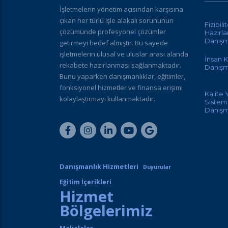
İşletmelerin yönetim açısından karşısına
çıkan her türlü işle alakalı sorununun
Fizibili
çözümünde profesyonel çözümler
Hazırl
Danışm
getirmeyi hedef almıştır. Bu sayede
işletmelerin ulusal ve uluslar arası alanda
İnsan K
rekabete hazırlanması sağlanmaktadır.
Danışm
Bunu yaparken danışmanlıklar, eğitimler,
fonksiyonel hizmetler ve finansa erişimi
Kalite
kolaylaştırmayı kullanmaktadır.
Sisteml
Danışm
Danışmanlık Hizmetleri
Duyurular
Eğitim İçerikleri
Hizmet
Bölgelerimiz