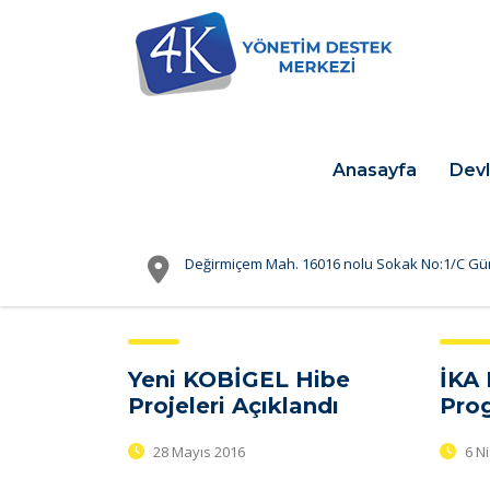
Anasayfa
Devl
Değirmiçem Mah. 16016 nolu Sokak No:1/C Gü
Yeni KOBİGEL Hibe
İKA 
Projeleri Açıklandı
Prog
28 Mayıs 2016
6 N