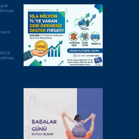
eşvik
lınması
ojesi
 ARGE
azılması