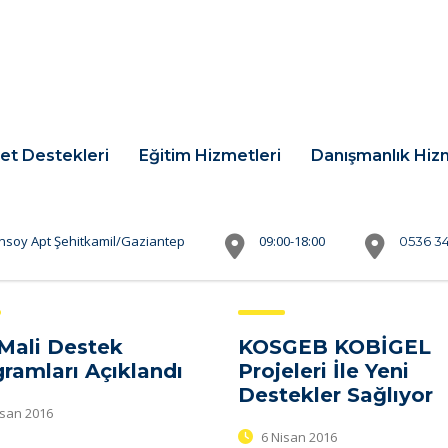
et Destekleri
Eğitim Hizmetleri
Danışmanlık Hiz
nsoy Apt Şehitkamil/Gaziantep
09:00-18:00
0536 34
Mali Destek
KOSGEB KOBİGEL
ramları Açıklandı
Projeleri İle Yeni
Destekler Sağlıyor
isan 2016
6 Nisan 2016