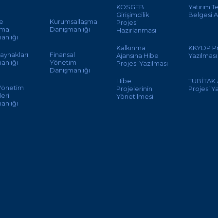
KOSGEB
Yatırım T
Girişimcilik
Belgesi A
te
Kurumsallaşma
Projesi
ama
Danışmanlığı
Hazırlanması
anlığı
Kalkınma
KKYDP Pr
aynakları
Finansal
Ajansına Hibe
Yazılması
anlığı
Yönetim
Projesi Yazılması
Danışmanlığı
Hibe
TUBİTAK
 Yönetim
Projelerinin
Projesi Y
eri
Yönetilmesi
anlığı