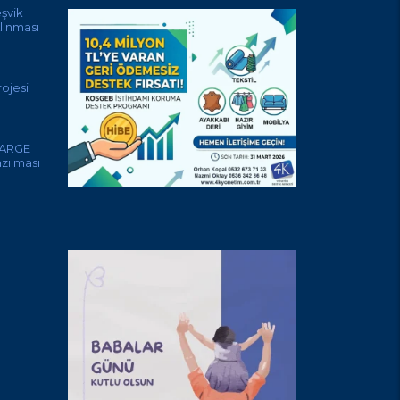
eşvik
lınması
ojesi
 ARGE
azılması