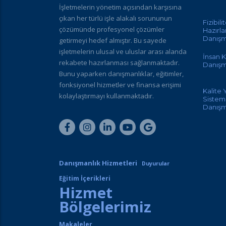
İşletmelerin yönetim açısından karşısına
çıkan her türlü işle alakalı sorununun
Fizibili
çözümünde profesyonel çözümler
Hazırl
Danışm
getirmeyi hedef almıştır. Bu sayede
işletmelerin ulusal ve uluslar arası alanda
İnsan K
rekabete hazırlanması sağlanmaktadır.
Danışm
Bunu yaparken danışmanlıklar, eğitimler,
fonksiyonel hizmetler ve finansa erişimi
Kalite
kolaylaştırmayı kullanmaktadır.
Sisteml
Danışm
Danışmanlık Hizmetleri
Duyurular
Eğitim İçerikleri
Hizmet
Bölgelerimiz
Makaleler