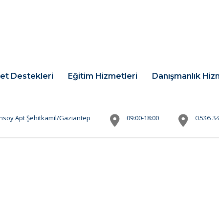
et Destekleri
Eğitim Hizmetleri
Danışmanlık Hiz
nsoy Apt Şehitkamil/Gaziantep
09:00-18:00
0536 34