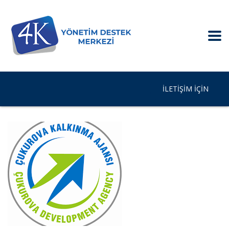
İLETIŞIM IÇIN