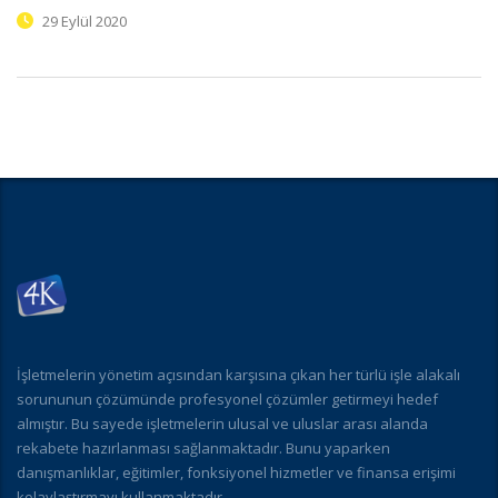
29 Eylül 2020
İşletmelerin yönetim açısından karşısına çıkan her türlü işle alakalı
sorununun çözümünde profesyonel çözümler getirmeyi hedef
almıştır. Bu sayede işletmelerin ulusal ve uluslar arası alanda
rekabete hazırlanması sağlanmaktadır. Bunu yaparken
danışmanlıklar, eğitimler, fonksiyonel hizmetler ve finansa erişimi
kolaylaştırmayı kullanmaktadır.