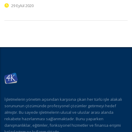
29 Eylül 2020
İşletmelerin yönetim açısından karşısına çıkan her türlü işle alakalı
sorununun çözümünde profesyonel çözümler getirmeyi hedef
almıştır. Bu sayede işletmelerin ulusal ve uluslar arası alanda
rekabete hazırlanması sağlanmaktadır. Bunu yaparken
danışmanlıklar, eğitimler, fonksiyonel hizmetler ve finansa erişimi
kolaylaştırmayı kullanmaktadır.