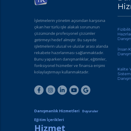
Hiz
İşletmelerin yönetim açısından karşısına
çıkan her türlü işle alakalı sorununun
Fizibili
çözümünde profesyonel çözümler
Hazırl
Danışm
getirmeyi hedef almıştır. Bu sayede
işletmelerin ulusal ve uluslar arası alanda
İnsan K
rekabete hazırlanması sağlanmaktadır.
Danışm
Bunu yaparken danışmanlıklar, eğitimler,
fonksiyonel hizmetler ve finansa erişimi
Kalite
kolaylaştırmayı kullanmaktadır.
Sisteml
Danışm
Danışmanlık Hizmetleri
Duyurular
Eğitim İçerikleri
Hizmet