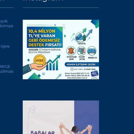
eşvik
lınması
ojesi
 ARGE
azılması