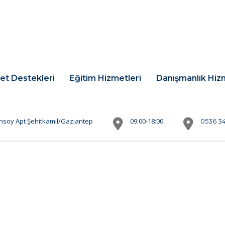
et Destekleri
Eğitim Hizmetleri
Danışmanlık Hiz
nsoy Apt Şehitkamil/Gaziantep
09:00-18:00
0536 34