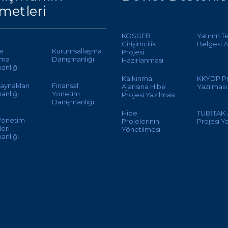
metleri
KOSGEB
Yatırım T
Girişimcilik
Belgesi A
te
Kurumsallaşma
Projesi
ama
Danışmanlığı
Hazırlanması
anlığı
Kalkınma
KKYDP Pr
aynakları
Finansal
Ajansına Hibe
Yazılması
anlığı
Yönetim
Projesi Yazılması
Danışmanlığı
Hibe
TUBİTAK
 Yönetim
Projelerinin
Projesi Y
eri
Yönetilmesi
anlığı