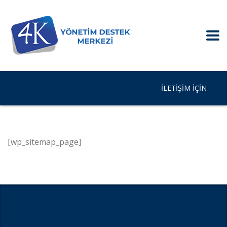
İLETIŞIM IÇIN
[wp_sitemap_page]